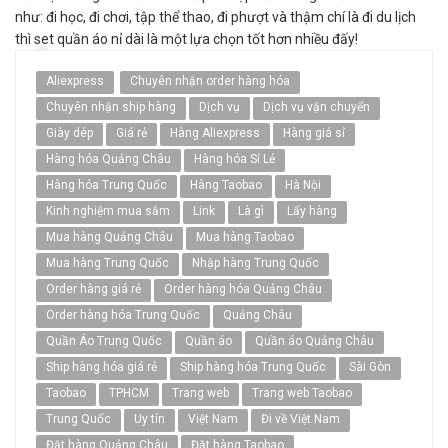
như: đi học, đi chơi, tập thể thao, đi phượt và thậm chí là đi du lịch
thì set quần áo nỉ dài là một lựa chọn tốt hơn nhiều đấy!
Aliexpress
Chuyên nhận order hàng hóa
Chuyên nhận ship hàng
Dịch vụ
Dịch vụ vận chuyển
Giày dép
Giá rẻ
Hàng Aliexpress
Hàng giá sỉ
Hàng hóa Quảng Châu
Hàng hóa Sỉ Lẻ
Hàng hóa Trung Quốc
Hàng Taobao
Hà Nội
Kinh nghiệm mua sắm
Link
Là gì
Lấy hàng
Mua hàng Quảng Châu
Mua hàng Taobao
Mua hàng Trung Quốc
Nhập hàng Trung Quốc
Order hàng giá rẻ
Order hàng hóa Quảng Châu
Order hàng hóa Trung Quốc
Quảng Châu
Quần Áo Trung Quốc
Quần áo
Quần áo Quảng Châu
Ship hàng hóa giá rẻ
Ship hàng hóa Trung Quốc
Sài Gòn
Taobao
TPHCM
Trang web
Trang web Taobao
Trung Quốc
Uy tín
Việt Nam
Đi về Việt Nam
Đặt hàng Quảng Châu
Đặt hàng Taobao