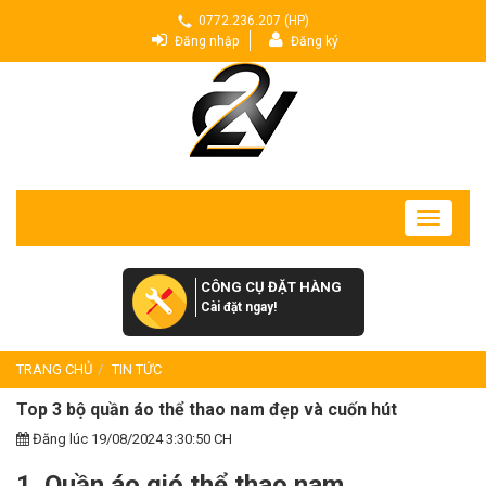
0772.236.207 (HP)
Đăng nhập
Đăng ký
Toggle
navigatio
CÔNG CỤ ĐẶT HÀNG
Cài đặt ngay!
TRANG CHỦ
TIN TỨC
Top 3 bộ quần áo thể thao nam đẹp và cuốn hút
Đăng lúc 19/08/2024 3:30:50 CH
1. Quần áo gió thể thao nam