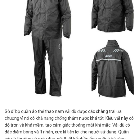
Sở dĩ bộ quần áo thể thao nam vải dù được các chàng trai ưa
chuộng vì nó có khả năng chống thấm nước khá tốt. Kiểu vải này có
độ trơn và khá mềm, tạo cảm giác thoáng mát khi mặc. Vải dù có
đặc điểm bóng và ít nhăn, cực kì tiện lợi cho người sử dụng. Quần
vải dù thường có màu đen, với thiết kế phần ống quần khá rộng ,