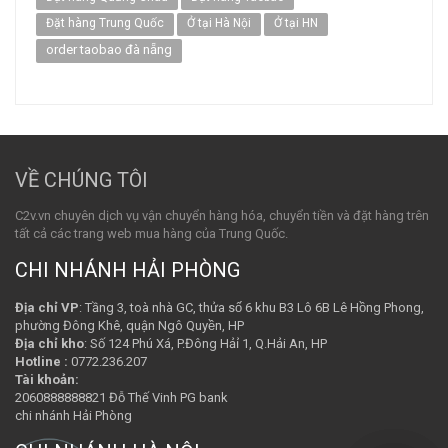
Đặt hàng Trung Quốc
Ở tại Hà Nội
Ở tại HN
order taobao đà nẵng
VỀ CHÚNG TÔI
C2v.vn chuyên dịch vụ vận chuyển hàng hóa, chuyển tiền và đặt hàng trên
tất cả các trang web mua hàng của Trung Quốc.
CHI NHÁNH HẢI PHÒNG
Địa chỉ VP
: Tầng 3, toà nhà GC, thửa số 6 khu B3 Lô 6B Lê Hồng Phong,
phường Đông Khê, quận Ngô Quyền, HP
Địa chỉ kho
: Số 124 Phú Xá, P.Đông Hảỉ 1, Q.Hải An, HP
Hotline :
0772.236.207
Tài khoản:
2060888888821 Đỗ Thế Vinh PG bank
chi nhánh Hải Phòng