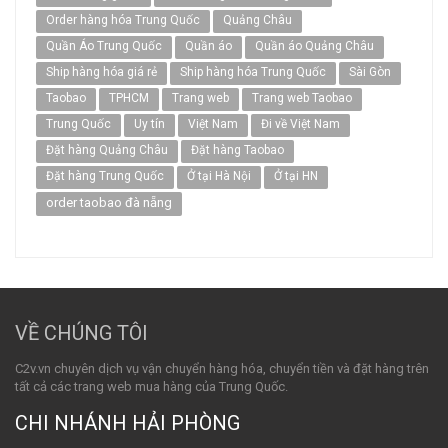
Order hàng hóa Trung Quốc
Quảng Châu
Quần Áo Trung Quốc
Quần áo
Quần áo Quảng Châu
Ship hàng hóa giá rẻ
Ship hàng hóa Trung Quốc
Sài Gòn
Taobao
TPHCM
Trang web
Trang web Taobao
Trung Quốc
Uy tín
Việt Nam
Đi về Việt Nam
Đặt hàng Quảng Châu
Đặt hàng Taobao
Đặt hàng Trung Quốc
Ở tại Hà Nội
Ở tại HN
order taobao đà nẵng
VỀ CHÚNG TÔI
C2v.vn chuyên dịch vụ vận chuyển hàng hóa, chuyển tiền và đặt hàng trên
tất cả các trang web mua hàng của Trung Quốc.
CHI NHÁNH HẢI PHÒNG