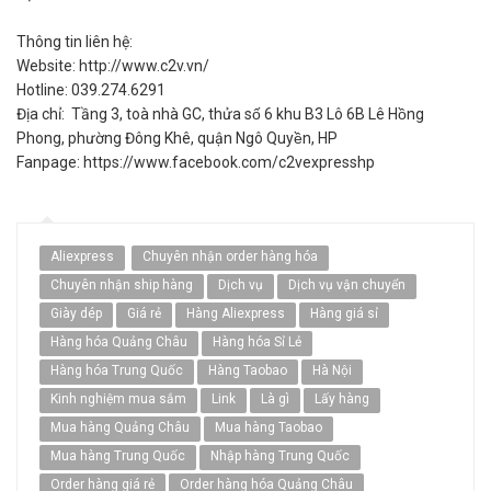
Thông tin liên hệ:
Website: http://www.c2v.vn/
Hotline: 039.274.6291
Địa chỉ: Tầng 3, toà nhà GC, thửa số 6 khu B3 Lô 6B Lê Hồng
Phong, phường Đông Khê, quận Ngô Quyền, HP
Fanpage: https://www.facebook.com/c2vexpresshp
Aliexpress
Chuyên nhận order hàng hóa
Chuyên nhận ship hàng
Dịch vụ
Dịch vụ vận chuyển
Giày dép
Giá rẻ
Hàng Aliexpress
Hàng giá sỉ
Hàng hóa Quảng Châu
Hàng hóa Sỉ Lẻ
Hàng hóa Trung Quốc
Hàng Taobao
Hà Nội
Kinh nghiệm mua sắm
Link
Là gì
Lấy hàng
Mua hàng Quảng Châu
Mua hàng Taobao
Mua hàng Trung Quốc
Nhập hàng Trung Quốc
Order hàng giá rẻ
Order hàng hóa Quảng Châu