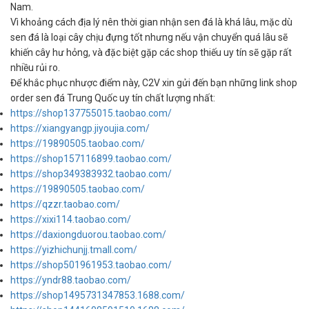
Nam.
Vì khoảng cách địa lý nên thời gian nhận sen đá là khá lâu, mặc dù
sen đá là loại cây chịu đựng tốt nhưng nếu vận chuyển quá lâu sẽ
khiến cây hư hỏng, và đặc biệt gặp các shop thiếu uy tín sẽ gặp rất
nhiều rủi ro.
Để khắc phục nhược điểm này, C2V xin gửi đến bạn những link shop
order sen đá Trung Quốc uy tín chất lượng nhất:
https://shop137755015.taobao.com/
https://xiangyangp.jiyoujia.com/
https://19890505.taobao.com/
https://shop157116899.taobao.com/
https://shop349383932.taobao.com/
https://19890505.taobao.com/
https://qzzr.taobao.com/
https://xixi114.taobao.com/
https://daxiongduorou.taobao.com/
https://yizhichunjj.tmall.com/
https://shop501961953.taobao.com/
https://yndr88.taobao.com/
https://shop1495731347853.1688.com/