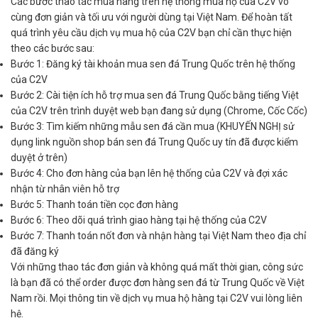
Các bước thao tác mua hàng trên hệ thống mua hộ của C2V vô
cùng đơn giản và tối ưu với người dùng tại Việt Nam. Để hoàn tất
quá trình yêu cầu dịch vụ mua hộ của C2V bạn chỉ cần thực hiện
theo các bước sau:
Bước 1: Đăng ký tài khoản mua sen đá Trung Quốc trên hệ thống
của C2V
Bước 2: Cài tiện ích hỗ trợ mua sen đá Trung Quốc bằng tiếng Việt
của C2V trên trình duyệt web bạn đang sử dụng (Chrome, Cốc Cốc)
Bước 3: Tìm kiếm những mẫu sen đá cần mua (KHUYẾN NGHỊ sử
dụng link nguồn shop bán sen đá Trung Quốc uy tín đã được kiểm
duyệt ở trên)
Bước 4: Cho đơn hàng của bạn lên hệ thống của C2V và đợi xác
nhận từ nhân viên hỗ trợ
Bước 5: Thanh toán tiền cọc đơn hàng
Bước 6: Theo dõi quá trình giao hàng tại hệ thống của C2V
Bước 7: Thanh toán nốt đơn và nhận hàng tại Việt Nam theo địa chỉ
đã đăng ký
Với những thao tác đơn giản và không quá mất thời gian, công sức
là bạn đã có thể order được đơn hàng sen đá từ Trung Quốc về Việt
Nam rồi. Mọi thông tin về dịch vụ mua hộ hàng tại C2V vui lòng liên
hệ.