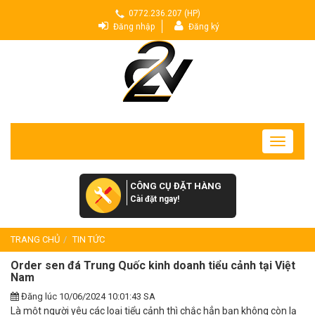
0772.236.207 (HP)
Đăng nhập
Đăng ký
Toggle
navigatio
CÔNG CỤ ĐẶT HÀNG
Cài đặt ngay!
TRANG CHỦ
TIN TỨC
Order sen đá Trung Quốc kinh doanh tiểu cảnh tại Việt
Nam
Đăng lúc 10/06/2024 10:01:43 SA
Là một người yêu các loại tiểu cảnh thì chắc hẳn bạn không còn lạ