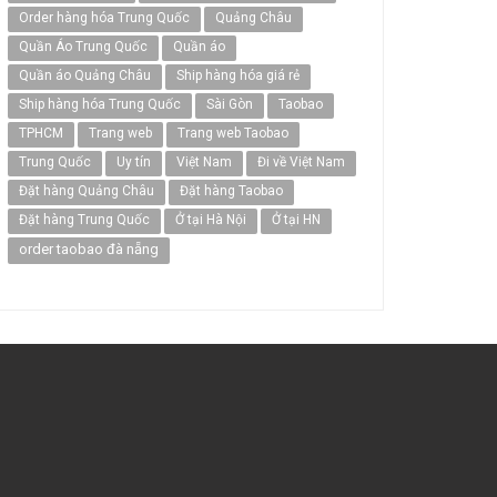
Order hàng hóa Trung Quốc
Quảng Châu
Quần Áo Trung Quốc
Quần áo
Quần áo Quảng Châu
Ship hàng hóa giá rẻ
Ship hàng hóa Trung Quốc
Sài Gòn
Taobao
TPHCM
Trang web
Trang web Taobao
Trung Quốc
Uy tín
Việt Nam
Đi về Việt Nam
Đặt hàng Quảng Châu
Đặt hàng Taobao
Đặt hàng Trung Quốc
Ở tại Hà Nội
Ở tại HN
order taobao đà nẵng