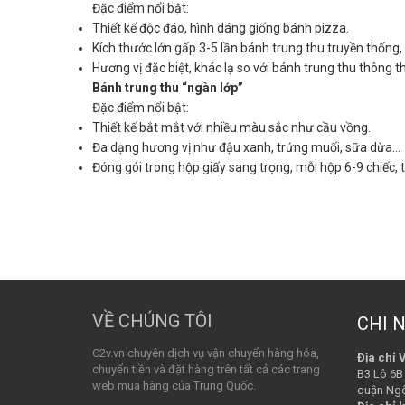
Đặc điểm nổi bật:
Thiết kế độc đáo, hình dáng giống bánh pizza.
Kích thước lớn gấp 3-5 lần bánh trung thu truyền thống
Hương vị đặc biệt, khác lạ so với bánh trung thu thông 
Bánh trung thu “ngàn lớp”
Đặc điểm nổi bật:
Thiết kế bắt mắt với nhiều màu sắc như cầu vồng.
Đa dạng hương vị như đậu xanh, trứng muối, sữa dừa…
Đóng gói trong hộp giấy sang trọng, mỗi hộp 6-9 chiếc,
VỀ CHÚNG TÔI
CHI 
C2v.vn chuyên dịch vụ vận chuyển hàng hóa,
Địa chỉ 
chuyển tiền và đặt hàng trên tất cả các trang
B3 Lô 6B 
web mua hàng của Trung Quốc.
quận Ngo