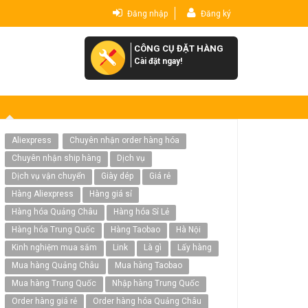
Đăng nhập
Đăng ký
CÔNG CỤ ĐẶT HÀNG
Cài đặt ngay!
Aliexpress
Chuyên nhận order hàng hóa
Chuyên nhận ship hàng
Dịch vụ
Dịch vụ vận chuyển
Giày dép
Giá rẻ
Hàng Aliexpress
Hàng giá sỉ
Hàng hóa Quảng Châu
Hàng hóa Sỉ Lẻ
Hàng hóa Trung Quốc
Hàng Taobao
Hà Nội
Kinh nghiệm mua sắm
Link
Là gì
Lấy hàng
Mua hàng Quảng Châu
Mua hàng Taobao
Mua hàng Trung Quốc
Nhập hàng Trung Quốc
Order hàng giá rẻ
Order hàng hóa Quảng Châu