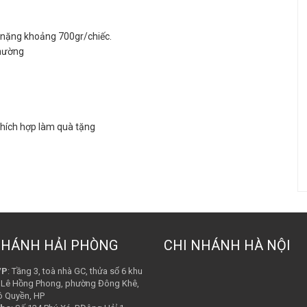
, nặng khoảng 700gr/chiếc.
thường
 thích hợp làm quà tặng
NHÁNH HẢI PHÒNG
CHI NHÁNH HÀ NỘI
VP
: Tầng 3, toà nhà GC, thửa số 6 khu
Lê Hồng Phong, phường Đông Khê,
̂ Quyền, HP