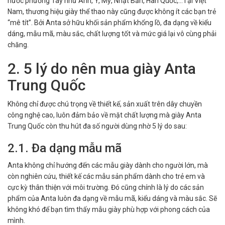
nước phương Tây như Anh, Ý, Mỹ, Nhật Bản, Hàn Quốc,...Tại Việt
Nam, thương hiệu giày thể thao này cũng được không ít các bạn trẻ
“mê tít”. Bởi Anta sở hữu khối sản phẩm khổng lồ, đa dạng về kiểu
dáng, mẫu mã, màu sắc, chất lượng tốt và mức giá lại vô cùng phải
chăng.
2. 5 lý do nên mua giày Anta
Trung Quốc
Không chỉ được chú trọng về thiết kế, sản xuất trên dây chuyền
công nghệ cao, luôn đảm bảo về mặt chất lượng mà giày Anta
Trung Quốc còn thu hút đa số người dùng nhờ 5 lý do sau:
2.1. Đa dạng mẫu mã
Anta không chỉ hướng đến các mẫu giày dành cho người lớn, mà
còn nghiên cứu, thiết kế các mẫu sản phẩm dành cho trẻ em và
cực kỳ thân thiện với môi trường. Đó cũng chính là lý do các sản
phẩm của Anta luôn đa dạng về mẫu mã, kiểu dáng và màu sắc. Sẽ
không khó để bạn tìm thấy mẫu giày phù hợp với phong cách của
mình.