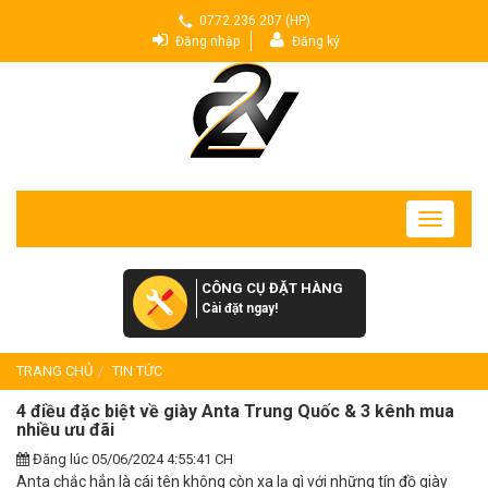
0772.236.207 (HP)
Đăng nhập
Đăng ký
Toggle
navigatio
CÔNG CỤ ĐẶT HÀNG
Cài đặt ngay!
TRANG CHỦ
TIN TỨC
4 điều đặc biệt về giày Anta Trung Quốc & 3 kênh mua
nhiều ưu đãi
Đăng lúc 05/06/2024 4:55:41 CH
Anta chắc hẳn là cái tên không còn xa lạ gì với những tín đồ giày