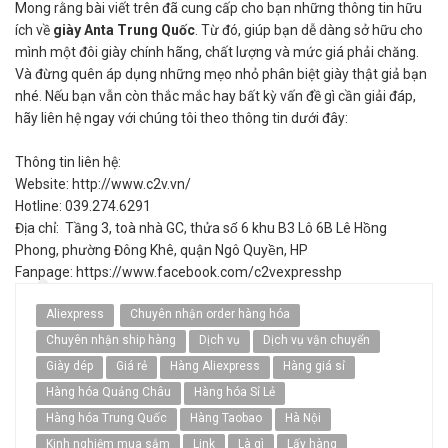
Mong rằng bài viết trên đã cung cấp cho bạn những thông tin hữu
ích về
giày Anta Trung Quốc
. Từ đó, giúp bạn dễ dàng sở hữu cho
mình một đôi giày chính hãng, chất lượng và mức giá phải chăng.
Và đừng quên áp dụng những mẹo nhỏ phân biệt giày thật giả bạn
nhé. Nếu bạn vẫn còn thắc mắc hay bất kỳ vấn đề gì cần giải đáp,
hãy liên hệ ngay với chúng tôi theo thông tin dưới đây:
Thông tin liên hệ:
Website: http://www.c2v.vn/
Hotline: 039.274.6291
Địa chỉ: Tầng 3, toà nhà GC, thửa số 6 khu B3 Lô 6B Lê Hồng
Phong, phường Đông Khê, quận Ngô Quyền, HP
Fanpage: https://www.facebook.com/c2vexpresshp
Aliexpress
Chuyên nhận order hàng hóa
Chuyên nhận ship hàng
Dịch vụ
Dịch vụ vận chuyển
Giày dép
Giá rẻ
Hàng Aliexpress
Hàng giá sỉ
Hàng hóa Quảng Châu
Hàng hóa Sỉ Lẻ
Hàng hóa Trung Quốc
Hàng Taobao
Hà Nội
Kinh nghiệm mua sắm
Link
Là gì
Lấy hàng