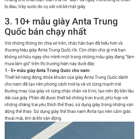
bị đau, trầy xước do cọ xát với bề mặt giày.
3. 10+ mẫu giày Anta Trung
Quốc bán chạy nhất
Với những thông tin chia sẻ trên, chắc hẳn bạn đã hiểu hơn về
thương hiệu giày Anta Trung Quốc rồi. Còn chần chừ gì mà bạn
không sở hữu ngay cho mình một trong những mẫu giày đang “làm
mưa làm gió” trên thị trường hiện nay dưới đây:
1 - 5+ mẫu giày Anta Trung Quốc cho nam:
Thiết kế năng động, khỏe khoắn của giày Anta Trung Quốc dành
cho nam đã tạo nên phong cách mới lạ và vô cùng mạnh mẽ.
Đường may của giày vô cùng chắc chắn và tỉ mỉ, tạo nên độ bền lâu
dài của giày. Phần đế được thiết kế chống trơn trượt, phù hợp với
những chàng trai yêu thích thể thao, sử dụng giày trong những vận
động thể thao. Sử dụng giày thể thao nam Anta tạo nên cảm giác
thoải mái, êm ái khi vận động.