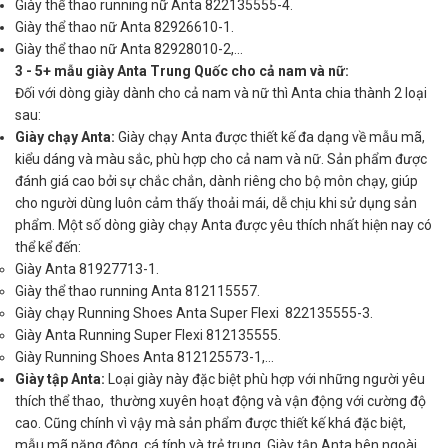
Giày thể thao running nữ Anta 822135555-4.
Giày thể thao nữ Anta 82926610-1.
Giày thể thao nữ Anta 82928010-2,...
3 - 5+ mẫu giày Anta Trung Quốc cho cả nam và nữ:
Đối với dòng giày dành cho cả nam và nữ thì Anta chia thành 2 loại
sau:
Giày chạy Anta:
Giày chạy Anta được thiết kế đa dạng về mẫu mã,
kiểu dáng và màu sắc, phù hợp cho cả nam và nữ. Sản phẩm được
đánh giá cao bởi sự chắc chắn, dành riêng cho bộ môn chạy, giúp
cho người dùng luôn cảm thấy thoải mái, dễ chịu khi sử dụng sản
phẩm. Một số dòng giày chạy Anta được yêu thích nhất hiện nay có
thể kể đến:
Giày Anta 81927713-1.
Giày thể thao running Anta 812115557.
Giày chạy Running Shoes Anta Super Flexi 822135555-3.
Giày Anta Running Super Flexi 812135555.
Giày Running Shoes Anta 812125573-1,...
Giày tập Anta:
Loại giày này đặc biệt phù hợp với những người yêu
thích thể thao, thường xuyên hoạt động và vận động với cường độ
cao. Cũng chính vì vậy mà sản phẩm được thiết kế khá đặc biệt,
mẫu mã năng động, cá tính và trẻ trung. Giày tập Anta bên ngoài