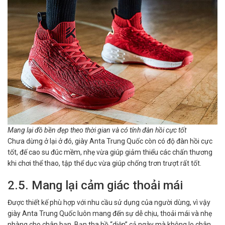
Mang lại đồ bền đẹp theo thời gian và có tính đàn hồi cực tốt
Chưa dừng ở lại ở đó, giày Anta Trung Quốc còn có độ đàn hồi cực
tốt, đế cao su đúc mềm, nhẹ vừa giúp giảm thiểu các chấn thương
khi chơi thể thao, tập thể dục vừa giúp chống trơn trượt rất tốt.
2.5. Mang lại cảm giác thoải mái
Được thiết kế phù hợp với nhu cầu sử dụng của người dùng, vì vậy
giày Anta Trung Quốc luôn mang đến sự dễ chịu, thoải mái và nhẹ
nhàng cho chân bạn. Bạn tha hồ “diện” cả ngày mà không lo chân