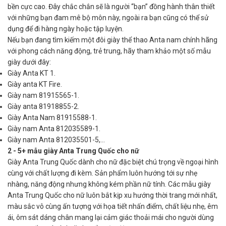
bền cực cao. Đây chắc chắn sẽ là người “bạn” đồng hành thân thiết
với những bạn đam mê bộ môn này, ngoài ra bạn cũng có thể sử
dụng để đi hàng ngày hoặc tập luyện.
Nếu bạn đang tìm kiếm một đôi giày thể thao Anta nam chính hãng
với phong cách năng động, trẻ trung, hãy tham khảo một số mẫu
giày dưới đây:
Giày Anta KT 1.
Giày anta KT Fire.
Giày nam 81915565-1.
Giày anta 81918855-2.
Giày Anta Nam 81915588-1.
Giày nam Anta 812035589-1.
Giày nam Anta 812035501-5,...
2 - 5+ mẫu giày Anta Trung Quốc cho nữ
Giày Anta Trung Quốc dành cho nữ đặc biệt chú trọng về ngoại hình
cùng với chất lượng đi kèm. Sản phẩm luôn hướng tới sự nhẹ
nhàng, năng động nhưng không kém phần nữ tính. Các mẫu giày
Anta Trung Quốc cho nữ luôn bắt kịp xu hướng thời trang mới nhất,
màu sắc vô cùng ấn tượng với họa tiết nhấn điểm, chất liệu nhẹ, êm
ái, ôm sát dáng chân mang lại cảm giác thoải mái cho người dùng