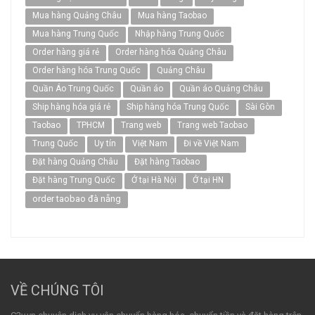
Mua hàng Quảng Châu
Mua hàng Taobao
Mua hàng Trung Quốc
Nhập hàng Trung Quốc
Order hàng giá rẻ
Order hàng hóa Quảng Châu
Order hàng hóa Trung Quốc
Quảng Châu
Quần Áo Trung Quốc
Quần áo
Quần áo Quảng Châu
Ship hàng hóa giá rẻ
Ship hàng hóa Trung Quốc
Sài Gòn
Taobao
TPHCM
Trang web
Trang web Taobao
Trung Quốc
Uy tín
Việt Nam
Đi về Việt Nam
Đặt hàng Quảng Châu
Đặt hàng Taobao
Đặt hàng Trung Quốc
Ở tại Hà Nội
Ở tại HN
order taobao đà nẵng
VỀ CHÚNG TÔI