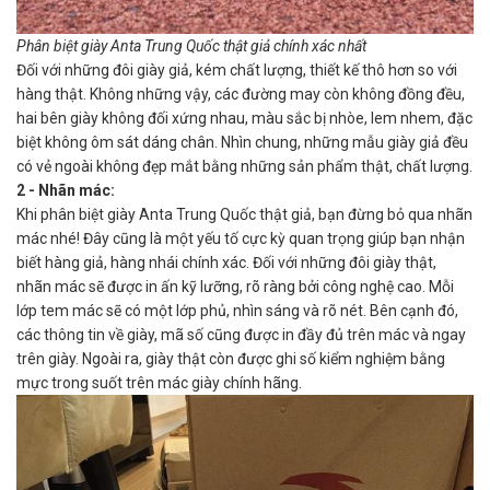
Phân biệt giày Anta Trung Quốc thật giả chính xác nhất
Đối với những đôi giày giả, kém chất lượng, thiết kế thô hơn so với
hàng thật. Không những vậy, các đường may còn không đồng đều,
hai bên giày không đối xứng nhau, màu sắc bị nhòe, lem nhem, đặc
biệt không ôm sát dáng chân. Nhìn chung, những mẫu giày giả đều
có vẻ ngoài không đẹp mắt bằng những sản phẩm thật, chất lượng.
2 - Nhãn mác:
Khi phân biệt giày Anta Trung Quốc thật giả, bạn đừng bỏ qua nhãn
mác nhé! Đây cũng là một yếu tố cực kỳ quan trọng giúp bạn nhận
biết hàng giả, hàng nhái chính xác. Đối với những đôi giày thật,
nhãn mác sẽ được in ấn kỹ lưỡng, rõ ràng bởi công nghệ cao. Mỗi
lớp tem mác sẽ có một lớp phủ, nhìn sáng và rõ nét. Bên cạnh đó,
các thông tin về giày, mã số cũng được in đầy đủ trên mác và ngay
trên giày. Ngoài ra, giày thật còn được ghi số kiểm nghiệm bằng
mực trong suốt trên mác giày chính hãng.